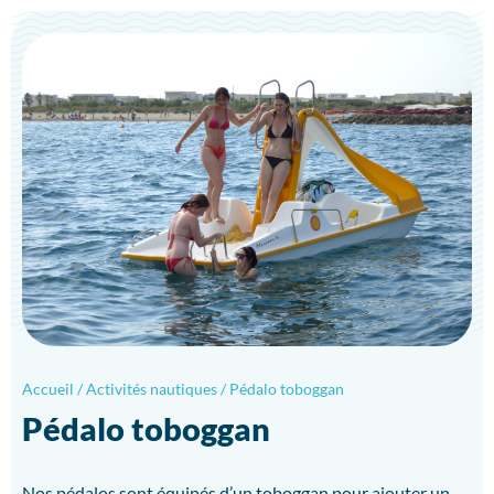
Accueil
/
Activités nautiques
/
Pédalo toboggan
Pédalo toboggan
Nos pédalos sont équipés d’un toboggan pour ajouter un