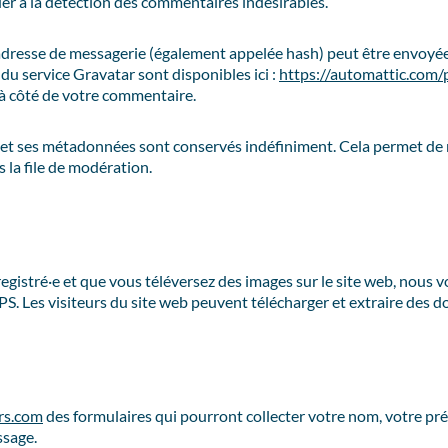
der à la détection des commentaires indésirables.
dresse de messagerie (également appelée hash) peut être envoyée 
é du service Gravatar sont disponibles ici :
https://automattic.com/p
 à côté de votre commentaire.
e et ses métadonnées sont conservés indéfiniment. Cela permet d
 la file de modération.
nregistré·e et que vous téléversez des images sur le site web, nous 
 Les visiteurs du site web peuvent télécharger et extraire des do
rs.com
des formulaires qui pourront collecter votre nom, votre pré
ssage.