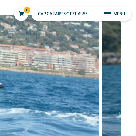
0
CAP CARAÏBES C’EST AUSSI…
MENU