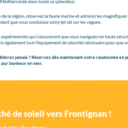
 Méditerranée dans toute sa splendeur.
s de la région, observez la faune marine et admirez les magnifiques c
ndant que vous conduisez votre jet ski sur les vagues.
 expérimentés qui s’assureront que vous naviguiez en toute sécur
s également tout l’équipement de sécurité nécessaire pour que vou
ublierez jamais ? Réservez dès maintenant votre randonnée en jet
 pur bonheur en mer.
é de soleil vers Frontignan !
i de Sète à Frontignan !