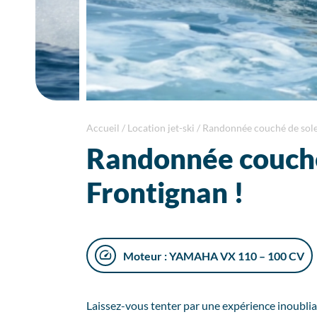
Accueil
/
Location jet-ski
/
Randonnée couché de solei
Randonnée couché 
Frontignan !
Moteur : YAMAHA VX 110 – 100 CV
Laissez-vous tenter par une expérience inoubliab