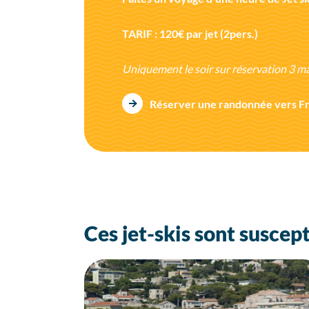
TARIF : 120€ par jet (2pers.)
Uniquement le soir sur réservation 3 
Réserver une randonnée vers Fr
Ces jet-skis sont suscept