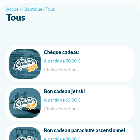
Accueil
/
Boutique
/ Tous
Tous
Chèque cadeau
À partir de
50.00
€
Choix des options
Ce
produit
a
Bon cadeau jet ski
plusieurs
À partir de
65.00
€
variations.
Les
Choix des options
Ce
options
produit
peuvent
a
être
Bon cadeau parachute ascensionnel
plusieurs
choisies
À partir de
80.00
€